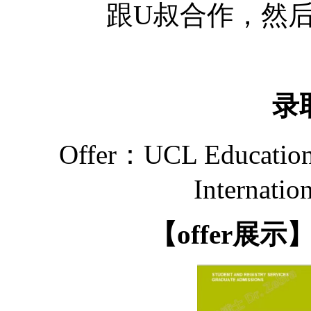
跟
U叔合作，然
录
Offer：UCL Educationa
Internatio
【
offer展示