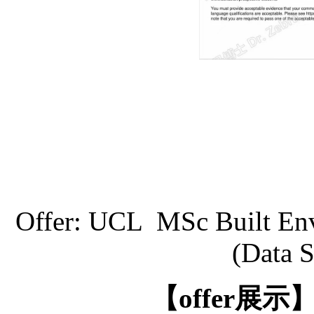
Offer: UCL MSc Built Envi
(Data S
【
offer展示